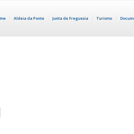
me
Aldeia da Ponte
Junta de Freguesia
Turismo
Docum