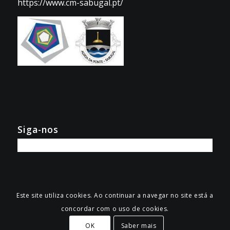
https://www.cm-sabugal.pt/
Siga-nos
Este site utiliza cookies. Ao continuar a navegar no site está a
© Copyright -
Aldeia da Ponte
concordar com o uso de cookies.
Desenvolvido por
Município do Sabugal
e
ADSI
OK
Saber mais