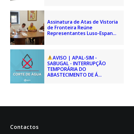
Assinatura de Atas de Vistoria
de Fronteira Reúne
Representantes Luso-Espan...
AVISO | APAL-SIM -
SABUGAL - INTERRUPÇÃO
TEMPORÁRIA DO
ABASTECIMENTO DE Á...
Contactos